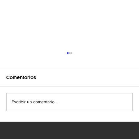
Comentarios
Escribir un comentario...
Guía de términos para que seas un
experto sobre call centers