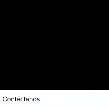
Tu empresa no puede funcionar eficazmente si no
cuentas con servicios de apoyo de back office que
mantengan la máquina funcionando sin problemas
entre bastidores. Aunque podrías intentar realizar
algunas de estas tareas de apoyo de back office por
tu cuenta, esto puede quitarte tiempo y recursos
valiosos que podrías (¡y deberías!) dedicar a otros
proyectos y tareas dentro de tu empresa.
Contáctanos