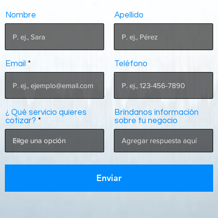
Nombre
Apellido
Email
Teléfono
¿ Qué servicio quieres
Bríndanos información
cotizar?
sobre tu negocio
Enviar